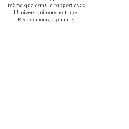
même que dans le rapport avec
l'Univers qui nous entoure.
Reconnexion, équilibre,
apaisement sont les mots qui me
viennent...c
'est un soin, une technique que je
recommande à tout le monde
sans aucune hésitation !
Merci Laurence !!!
Demande de soin
Single rate
144 euros
1h30
to
2h
By video conference or face
-to
-face
Contact me for more information 🧬